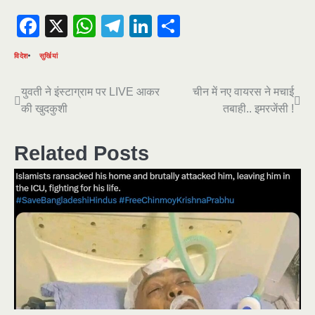
Facebook
X
WhatsApp
Telegram
LinkedIn
Share
विदेश
सुर्खियां
Post
युवती ने इंस्टाग्राम पर LIVE आकर
चीन में नए वायरस ने मचाई
की खुदकुशी
तबाही.. इमरजेंसी !
navigation
Related Posts