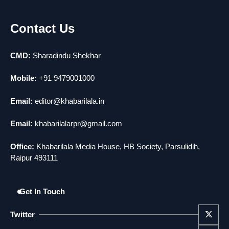
राजधानी में डबल मर्डर, 3 माह में 15 मर्डर
3
news
Contact Us
चीन में नए वायरस ने मचाई तबाही.. इमरजेंसी !
4
news
CMD:
Sharadindu Shekhar
5
मोंटेनेग्रो में गोलीबारी की घटना, 10 की मौत
Mobile:
+91 9479001000
news
Email:
editor@khabarilala.in
Email:
khabarilalarpr@gmail.com
Office:
Khabarilala Media House, HB Society, Parsulidih,
Raipur 493111
Get In Touch
Twitter