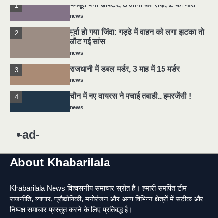
यमदूत बना डॉक्टर, 6 लोगों को रौंदा, 2 की मौत
1
news
मुर्दा हो गया जिंदा: गड्ढे में वाहन को लगा झटका तो
2
लौट गई सांस
news
राजधानी में डबल मर्डर, 3 माह में 15 मर्डर
3
news
चीन में नए वायरस ने मचाई तबाही.. इमरजेंसी !
4
news
5
मोंटेनेग्रो में गोलीबारी की घटना, 10 की मौत
-ad-
news
About Khabarilala
यमदूत बना डॉक्टर, 6 लोगों को रौंदा, 2 की मौत
1
news
Khabarilala News विश्वसनीय समाचार स्रोत है। हमारी समर्पित टीम
मुर्दा हो गया जिंदा: गड्ढे में वाहन को लगा झटका तो
2
राजनीति, व्यापार, प्रौद्योगिकी, मनोरंजन और अन्य विभिन्न क्षेत्रों में सटीक और
लौट गई सांस
निष्पक्ष समाचार प्रस्तुत करने के लिए प्रतिबद्ध है।
news