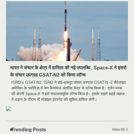
मुर्दा हो गया जिंदा: गड्ढे में वाहन को लगा झटका तो
2
लौट गई सांस
भारत ने संचार के क्षेत्र में हासिल की नई उपलब्धि , Space-X ने इसरो
news
के संचार उपग्रह GSAT-N2 को किया लॉन्च
राजधानी में डबल मर्डर, 3 माह में 15 मर्डर
3
ISRO’s GSAT-N2: ISRO ने हाई-थ्रूपुट संचार उपग्रह GSAT-N -2 सैटेलाइट
news
अमेरिका के फ्लोरिडा में केप कैनवेरल अंतरिक्ष केंद्र से लॉन्च किया है। एलेन मस्क
की कंपनी Space-X ने इसे सफलतापूर्वक लॉन्च किया है। इसके सहारे हवाई जहाज
चीन में नए वायरस ने मचाई तबाही.. इमरजेंसी !
4
में उड़ान के दौरान भी मोबाइल इंटरनेट की सुविधा हासिल होगी।
news
5
मोंटेनेग्रो में गोलीबारी की घटना, 10 की मौत
news
Trending Posts
View All