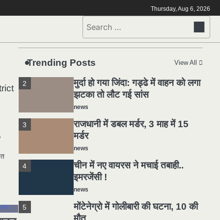
मोंटेनेग्रो में गोलीबारी की घटना, 10 की
5
Thursday, Aug 6, 2026
मौत
Search
news
for:
यमदूत बना डॉक्टर, 6 लोगों को रौंदा, 2
1
की मौत
Trending Posts
View All
news
मुर्दा हो गया जिंदा: गड्ढे में वाहन को लगा
2
rict
झटका तो लौट गई सांस
news
राजधानी में डबल मर्डर, 3 माह में 15
3
मर्डर
ट
news
ात
चीन में नए वायरस ने मचाई तबाही..
4
इमरजेंसी !
news
मोंटेनेग्रो में गोलीबारी की घटना, 10 की
5
मौत