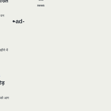
न आउल
news
यमदूत बना डॉक्टर, 6 लोगों को रौंदा, 2
1
र वन
की मौत
-ad-
news
मुर्दा हो गया जिंदा: गड्ढे में वाहन को लगा
2
झटका तो लौट गई सांस
news
ीने में
राजधानी में डबल मर्डर, 3 माह में 15
3
मर्डर
news
चीन में नए वायरस ने मचाई तबाही..
4
इमरजेंसी !
ोड़
news
मोंटेनेग्रो में गोलीबारी की घटना, 10 की
5
ों को आग
मौत
news