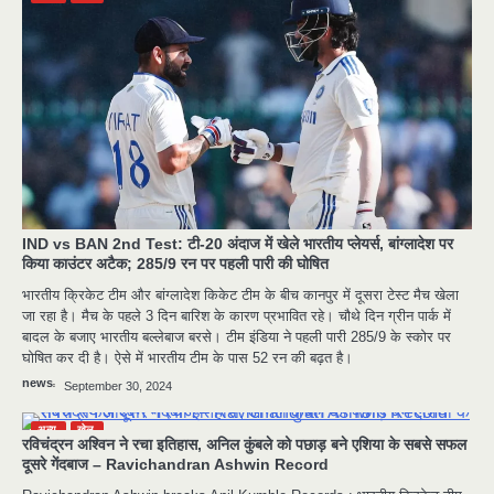
IND vs BAN 2nd Test: टी-20 अंदाज में खेले भारतीय प्लेयर्स, बांग्लादेश पर
किया काउंटर अटैक; 285/9 रन पर पहली पारी की घोषित
भारतीय क्रिकेट टीम और बांग्‍लादेश किकेट टीम के बीच कानपुर में दूसरा टेस्‍ट मैच खेला
जा रहा है। मैच के पहले 3 दिन बारिश के कारण प्रभावित रहे। चौथे दिन ग्रीन पार्क में
बादल के बजाए भारतीय बल्‍लेबाज बरसे। टीम इंडिया ने पहली पारी 285/9 के स्‍कोर पर
घोषित कर दी है। ऐसे में भारतीय टीम के पास 52 रन की बढ़त है।
मुर्दा हो गया जिंदा: गड्ढे में वाहन को लगा झटका तो
2
news
September 30, 2024
लौट गई सांस
news
अन्य
खेल
रविचंद्रन अश्विन ने रचा इतिहास, अनिल कुंबले को पछाड़ बने एशिया के सबसे सफल
राजधानी में डबल मर्डर, 3 माह में 15 मर्डर
दूसरे गेंदबाज – Ravichandran Ashwin Record
3
news