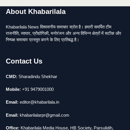
news
About Khabarilala
मुर्दा हो गया जिंदा: गड्ढे में वाहन को लगा झटका तो
2
लौट गई सांस
Khabarilala News विश्वसनीय समाचार स्रोत है। हमारी समर्पित टीम
news
राजनीति, व्यापार, प्रौद्योगिकी, मनोरंजन और अन्य विभिन्न क्षेत्रों में सटीक और
राजधानी में डबल मर्डर, 3 माह में 15 मर्डर
3
निष्पक्ष समाचार प्रस्तुत करने के लिए प्रतिबद्ध है।
news
चीन में नए वायरस ने मचाई तबाही.. इमरजेंसी !
4
Contact Us
news
मोंटेनेग्रो में गोलीबारी की घटना, 10 की मौत
5
news
CMD:
Sharadindu Shekhar
Mobile:
+91 9479001000
Email:
editor@khabarilala.in
Email:
khabarilalarpr@gmail.com
Office:
Khabarilala Media House, HB Society, Parsulidih,