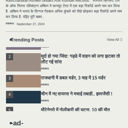
Ravichandran Ashwin breaks Anil Kumble Records : भारतीय क्रिकेट टीम
के ऑफ स्पिनर रविचंद्रन अश्विन ने कानपुर टेस्ट में एक बड़ा रिकॉर्ड अपने नाम कर लिया
चीन में नए वायरस ने मचाई तबाही.. इमरजेंसी !
4
है. अश्विन ने भारत के दिग्गज गेंदबाज अनिल कुंबले को पीछे छोड़कर बड़ा रिकॉर्ड अपने नाम
news
कर लिया है. पढ़िए पूरी खबर..
news
मोंटेनेग्रो में गोलीबारी की घटना, 10 की मौत
September 27, 2024
5
news
Trending Posts
यमदूत बना डॉक्टर, 6 लोगों को रौंदा, 2 की मौत
View All
1
news
मुर्दा हो गया जिंदा: गड्ढे में वाहन को लगा झटका तो
2
लौट गई सांस
news
राजधानी में डबल मर्डर, 3 माह में 15 मर्डर
3
news
चीन में नए वायरस ने मचाई तबाही.. इमरजेंसी !
4
news
मोंटेनेग्रो में गोलीबारी की घटना, 10 की मौत
5
news
-ad-
यमदूत बना डॉक्टर, 6 लोगों को रौंदा, 2 की मौत
1