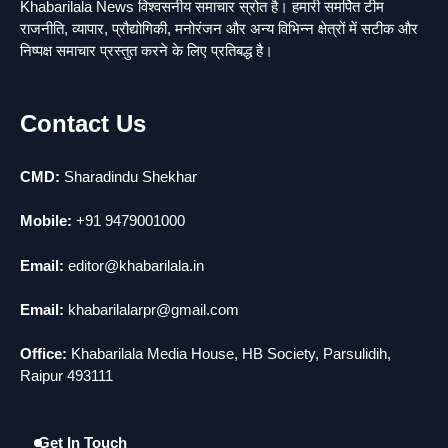
1
Khabarilala News विश्वसनीय समाचार स्रोत है। हमारी समर्पित टीम
यमदूत बना डॉक्टर, 6 लोगों को रौंदा, 2 की मौत
राजनीति, व्यापार, प्रौद्योगिकी, मनोरंजन और अन्य विभिन्न क्षेत्रों में सटीक और
news
निष्पक्ष समाचार प्रस्तुत करने के लिए प्रतिबद्ध है।
2
मुर्दा हो गया जिंदा: गड्ढे में वाहन को लगा झटका तो
Contact Us
लौट गई सांस
news
CMD:
Sharadindu Shekhar
3
राजधानी में डबल मर्डर, 3 माह में 15 मर्डर
news
Mobile:
+91 9479001000
4
चीन में नए वायरस ने मचाई तबाही.. इमरजेंसी !
Email:
editor@khabarilala.in
news
Email:
khabarilalarpr@gmail.com
5
मोंटेनेग्रो में गोलीबारी की घटना, 10 की मौत
Office:
Khabarilala Media House, HB Society, Parsulidih,
news
Raipur 493111
Get In Touch