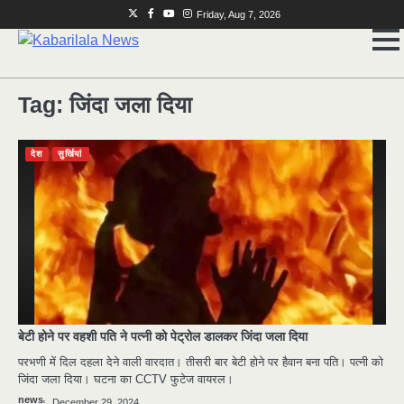
Skip
Twitter
Facebook
Youtube
Instagram
Friday, Aug 7, 2026
to
content
Tag:
जिंदा जला दिया
देश
सुर्खियां
2
मुर्दा हो गया जिंदा: गड्ढे में वाहन को लगा झटका तो
लौट गई सांस
news
3
राजधानी में डबल मर्डर, 3 माह में 15 मर्डर
बेटी होने पर वहशी पति ने पत्नी को पेट्रोल डालकर जिंदा जला दिया
news
परभणी में दिल दहला देने वाली वारदात। तीसरी बार बेटी होने पर हैवान बना पति। पत्नी को
4
जिंदा जला दिया। घटना का CCTV फुटेज वायरल।
चीन में नए वायरस ने मचाई तबाही.. इमरजेंसी !
news
December 29, 2024