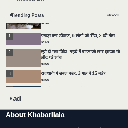
news
5
Trending Posts
View All
मोंटेनेग्रो में गोलीबारी की घटना, 10 की मौत
news
यमदूत बना डॉक्टर, 6 लोगों को रौंदा, 2 की मौत
1
news
मुर्दा हो गया जिंदा: गड्ढे में वाहन को लगा झटका तो
2
लौट गई सांस
news
राजधानी में डबल मर्डर, 3 माह में 15 मर्डर
3
news
चीन में नए वायरस ने मचाई तबाही.. इमरजेंसी !
4
news
-ad-
5
मोंटेनेग्रो में गोलीबारी की घटना, 10 की मौत
About Khabarilala
news