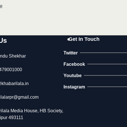
की
Get In Touch
Us
Twitter
ndu Shekhar
Facebook
479001000
Youtube
khabarilala.in
Instagram
ilalarpr@gmail.com
ilala Media House, HB Society,
aipur 493111