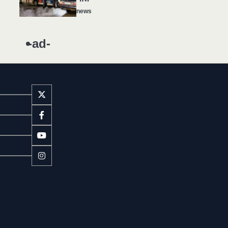
news
यमदूत बना डॉक्टर, 6 लोगों को रौंदा, 2
1
की मौत
-ad-
news
मुर्दा हो गया जिंदा: गड्ढे में वाहन को लगा
2
झटका तो लौट गई सांस
news
राजधानी में डबल मर्डर, 3 माह में 15
3
मर्डर
news
चीन में नए वायरस ने मचाई तबाही..
4
इमरजेंसी !
news
मोंटेनेग्रो में गोलीबारी की घटना, 10 की
5
मौत
news