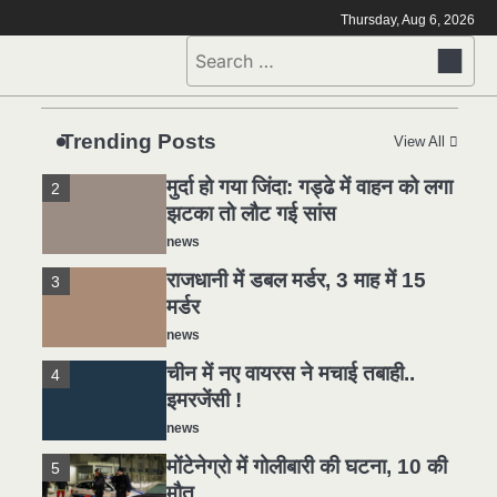
मोंटेनेग्रो में गोलीबारी की घटना, 10 की
5
Thursday, Aug 6, 2026
मौत
Search
news
for:
यमदूत बना डॉक्टर, 6 लोगों को रौंदा, 2
1
की मौत
Trending Posts
View All
news
मुर्दा हो गया जिंदा: गड्ढे में वाहन को लगा
2
झटका तो लौट गई सांस
news
राजधानी में डबल मर्डर, 3 माह में 15
3
मर्डर
news
चीन में नए वायरस ने मचाई तबाही..
4
इमरजेंसी !
news
मोंटेनेग्रो में गोलीबारी की घटना, 10 की
5
मौत