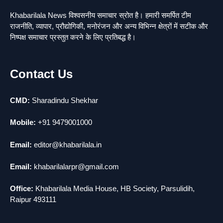
news
Khabarilala News विश्वसनीय समाचार स्रोत है। हमारी समर्पित टीम
मुर्दा हो गया जिंदा: गड्ढे में वाहन को लगा झटका तो
2
राजनीति, व्यापार, प्रौद्योगिकी, मनोरंजन और अन्य विभिन्न क्षेत्रों में सटीक और
लौट गई सांस
निष्पक्ष समाचार प्रस्तुत करने के लिए प्रतिबद्ध है।
news
राजधानी में डबल मर्डर, 3 माह में 15 मर्डर
3
news
Contact Us
चीन में नए वायरस ने मचाई तबाही.. इमरजेंसी !
4
news
CMD:
Sharadindu Shekhar
5
मोंटेनेग्रो में गोलीबारी की घटना, 10 की मौत
Mobile:
+91 9479001000
news
Email:
editor@khabarilala.in
Email:
khabarilalarpr@gmail.com
Office:
Khabarilala Media House, HB Society, Parsulidih,
Raipur 493111