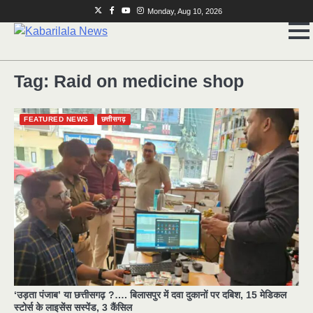
Skip
Twitter
Facebook
Youtube
Instagram
Monday, Aug 10, 2026
to
content
Tag:
Raid on medicine shop
FEATURED NEWS
छत्तीसगढ़
मुर्दा हो गया जिंदा: गड्ढे में वाहन को लगा झटका तो
2
लौट गई सांस
news
राजधानी में डबल मर्डर, 3 माह में 15 मर्डर
3
‘उड़ता पंजाब’ या छत्तीसगढ़ ?…. बिलासपुर में दवा दुकानों पर दबिश, 15 मेडिकल
news
स्टोर्स के लाइसेंस सस्पेंड, 3 कैंसिल