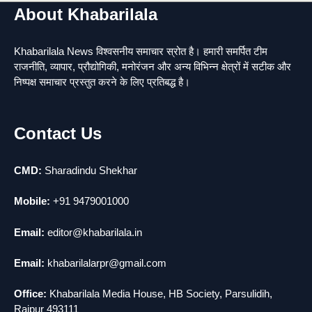
About Khabarilala
यमदूत बना डॉक्टर, 6 लोगों को रौंदा, 2 की मौत
1
news
Khabarilala News विश्वसनीय समाचार स्रोत है। हमारी समर्पित टीम
मुर्दा हो गया जिंदा: गड्ढे में वाहन को लगा झटका तो
2
राजनीति, व्यापार, प्रौद्योगिकी, मनोरंजन और अन्य विभिन्न क्षेत्रों में सटीक और
लौट गई सांस
निष्पक्ष समाचार प्रस्तुत करने के लिए प्रतिबद्ध है।
news
राजधानी में डबल मर्डर, 3 माह में 15 मर्डर
3
news
Contact Us
चीन में नए वायरस ने मचाई तबाही.. इमरजेंसी !
4
news
CMD:
Sharadindu Shekhar
5
मोंटेनेग्रो में गोलीबारी की घटना, 10 की मौत
Mobile:
+91 9479001000
news
Email:
editor@khabarilala.in
Email:
khabarilalarpr@gmail.com
Office:
Khabarilala Media House, HB Society, Parsulidih,
Raipur 493111