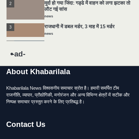
मुर्दा हो गया जिंदा: गड्ढे में वाहन को लगा झटका तो
2
लौट गई सांस
news
राजधानी में डबल मर्डर, 3 माह में 15 मर्डर
3
news
चीन में नए वायरस ने मचाई तबाही.. इमरजेंसी !
4
news
-ad-
5
मोंटेनेग्रो में गोलीबारी की घटना, 10 की मौत
About Khabarilala
news
1
Khabarilala News विश्वसनीय समाचार स्रोत है। हमारी समर्पित टीम
यमदूत बना डॉक्टर, 6 लोगों को रौंदा, 2 की मौत
राजनीति, व्यापार, प्रौद्योगिकी, मनोरंजन और अन्य विभिन्न क्षेत्रों में सटीक और
news
निष्पक्ष समाचार प्रस्तुत करने के लिए प्रतिबद्ध है।
2
मुर्दा हो गया जिंदा: गड्ढे में वाहन को लगा झटका तो
Contact Us
लौट गई सांस
news