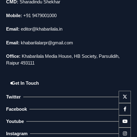
CMD:
Sharadindu Shekhar
3
राजधानी में डबल मर्डर, 3 माह में 15 मर्डर
news
Mobile:
+91 9479001000
4
चीन में नए वायरस ने मचाई तबाही.. इमरजेंसी !
Email:
editor@khabarilala.in
news
Email:
khabarilalarpr@gmail.com
5
मोंटेनेग्रो में गोलीबारी की घटना, 10 की मौत
Office:
Khabarilala Media House, HB Society, Parsulidih,
news
Raipur 493111
Get In Touch
Twitter
Facebook
Youtube
Instagram