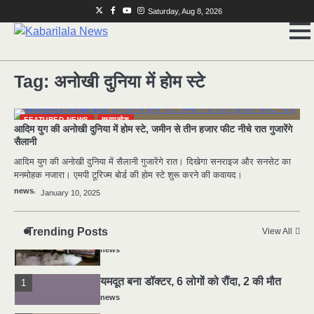
Skip
Twitter
Facebook
Youtube
Instagram
Saturday, Aug 8, 2026
to
content
2
मुर्दा हो गया जिंदा: गड्ढे में वाहन को लगा झटका तो
Tag:
अनोखी दुनिया में होम स्टे
लौट गई सांस
news
FEATURED NEWS
मध्यप्रदेश
3
राजधानी में डबल मर्डर, 3 माह में 15 मर्डर
आदिम युग की अनोखी दुनिया में होम स्टे, जमीन से तीन हजार फीट नीचे रात गुजारेंगे
सैलानी
news
आदिम युग की अनोखी दुनिया में सैलानी गुजारेंगे रात। दिखेगा सनराइज और सनसेट का
4
मनमोहक नजारा। एमपी टूरिज्म बोर्ड की होम स्टे शुरू करने की कवायद।
चीन में नए वायरस ने मचाई तबाही.. इमरजेंसी !
news
January 10, 2025
news
5
Trending Posts
View All
मोंटेनेग्रो में गोलीबारी की घटना, 10 की मौत
news
यमदूत बना डॉक्टर, 6 लोगों को रौंदा, 2 की मौत
1
news