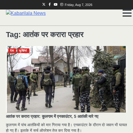
Skip
Twitter
Facebook
Youtube
Instagram
Friday, Aug 7, 2026
to
content
Tag:
आतंक पर करारा प्रहार
देश
सुर्खियां
2
मुर्दा हो गया जिंदा: गड्ढे में वाहन को लगा झटका तो
लौट गई सांस
news
3
राजधानी में डबल मर्डर, 3 माह में 15 मर्डर
आतंक पर करारा प्रहार: कुलगाम में एनकाउंटर, 5 आतंकी मारे गए
news
कुलगाम में पांच आतंकियों को मार गिराया गया है। एनकाउंटर के दौरान दो जवान भी घायल
4
हो गए हैं। इलाके में सर्च ऑपरेशन तेज कर दिया गया है।
चीन में नए वायरस ने मचाई तबाही.. इमरजेंसी !