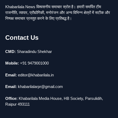
1
Khabarilala News विश्वसनीय समाचार स्रोत है। हमारी समर्पित टीम
यमदूत बना डॉक्टर, 6 लोगों को रौंदा, 2 की मौत
राजनीति, व्यापार, प्रौद्योगिकी, मनोरंजन और अन्य विभिन्न क्षेत्रों में सटीक और
news
निष्पक्ष समाचार प्रस्तुत करने के लिए प्रतिबद्ध है।
2
मुर्दा हो गया जिंदा: गड्ढे में वाहन को लगा झटका तो
Contact Us
लौट गई सांस
news
CMD:
Sharadindu Shekhar
3
राजधानी में डबल मर्डर, 3 माह में 15 मर्डर
news
Mobile:
+91 9479001000
4
चीन में नए वायरस ने मचाई तबाही.. इमरजेंसी !
Email:
editor@khabarilala.in
news
Email:
khabarilalarpr@gmail.com
5
मोंटेनेग्रो में गोलीबारी की घटना, 10 की मौत
Office:
Khabarilala Media House, HB Society, Parsulidih,
news
Raipur 493111