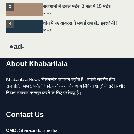
राजधानी में डबल मर्डर, 3 माह में 15 मर्डर
3
news
चीन में नए वायरस ने मचाई तबाही.. इमरजेंसी !
4
news
5
मोंटेनेग्रो में गोलीबारी की घटना, 10 की मौत
-ad-
news
About Khabarilala
यमदूत बना डॉक्टर, 6 लोगों को रौंदा, 2 की मौत
1
news
Khabarilala News विश्वसनीय समाचार स्रोत है। हमारी समर्पित टीम
मुर्दा हो गया जिंदा: गड्ढे में वाहन को लगा झटका तो
2
राजनीति, व्यापार, प्रौद्योगिकी, मनोरंजन और अन्य विभिन्न क्षेत्रों में सटीक और
लौट गई सांस
निष्पक्ष समाचार प्रस्तुत करने के लिए प्रतिबद्ध है।
news
राजधानी में डबल मर्डर, 3 माह में 15 मर्डर
3
news
Contact Us
चीन में नए वायरस ने मचाई तबाही.. इमरजेंसी !
4
news
CMD:
Sharadindu Shekhar