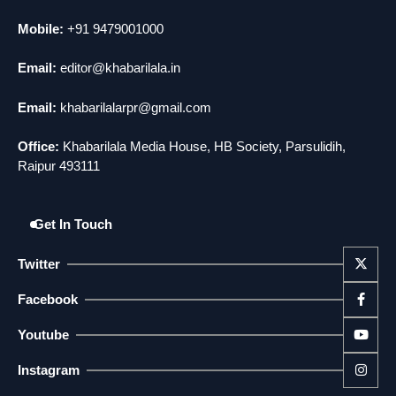
5
मोंटेनेग्रो में गोलीबारी की घटना, 10 की मौत
Mobile:
+91 9479001000
news
Email:
editor@khabarilala.in
Email:
khabarilalarpr@gmail.com
Office:
Khabarilala Media House, HB Society, Parsulidih,
Raipur 493111
Get In Touch
Twitter
Facebook
Youtube
Instagram