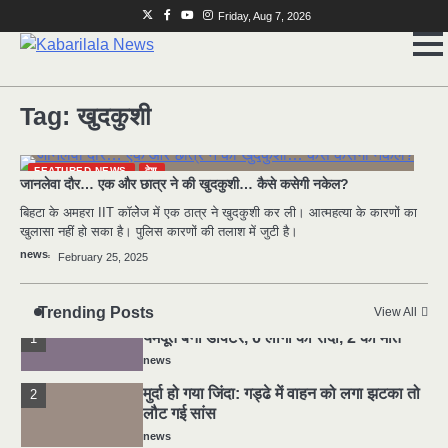
Skip
Twitter
Facebook
Youtube
Instagram
Friday, Aug 7, 2026
to
content
मुर्दा हो गया जिंदा: गड्ढे में वाहन को लगा झटका तो
2
लौट गई सांस
Tag:
खुदकुशी
news
राजधानी में डबल मर्डर, 3 माह में 15 मर्डर
3
news
FEATURED NEWS
देश
जानलेवा दौर… एक और छात्र ने की खुदकुशी… कैसे कसेगी नकेल?
चीन में नए वायरस ने मचाई तबाही.. इमरजेंसी !
4
बिहटा के अमहरा IIT कॉलेेज में एक ठात्र ने खुदकुशी कर ली। आत्महत्या के कारणों का
news
खुलासा नहीं हो सका है। पुलिस कारणों की तलाश में जुटी है।
news
February 25, 2025
5
मोंटेनेग्रो में गोलीबारी की घटना, 10 की मौत
news
Trending Posts
View All
यमदूत बना डॉक्टर, 6 लोगों को रौंदा, 2 की मौत
1
news
मुर्दा हो गया जिंदा: गड्ढे में वाहन को लगा झटका तो
2
लौट गई सांस
news