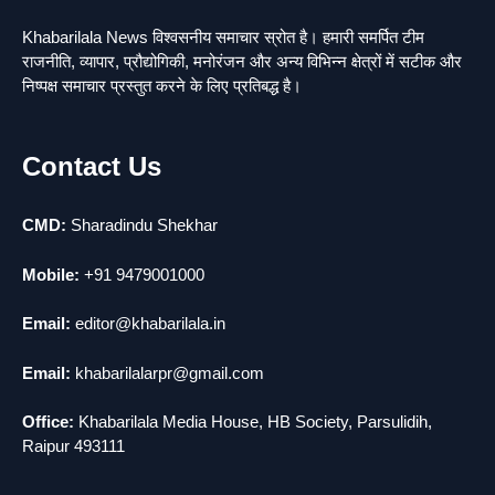
1
यमदूत बना डॉक्टर, 6 लोगों को रौंदा, 2 की मौत
Khabarilala News विश्वसनीय समाचार स्रोत है। हमारी समर्पित टीम
news
राजनीति, व्यापार, प्रौद्योगिकी, मनोरंजन और अन्य विभिन्न क्षेत्रों में सटीक और
निष्पक्ष समाचार प्रस्तुत करने के लिए प्रतिबद्ध है।
2
मुर्दा हो गया जिंदा: गड्ढे में वाहन को लगा झटका तो
लौट गई सांस
news
Contact Us
3
राजधानी में डबल मर्डर, 3 माह में 15 मर्डर
CMD:
Sharadindu Shekhar
news
Mobile:
+91 9479001000
4
चीन में नए वायरस ने मचाई तबाही.. इमरजेंसी !
news
Email:
editor@khabarilala.in
5
Email:
khabarilalarpr@gmail.com
मोंटेनेग्रो में गोलीबारी की घटना, 10 की मौत
news
Office:
Khabarilala Media House, HB Society, Parsulidih,
Raipur 493111