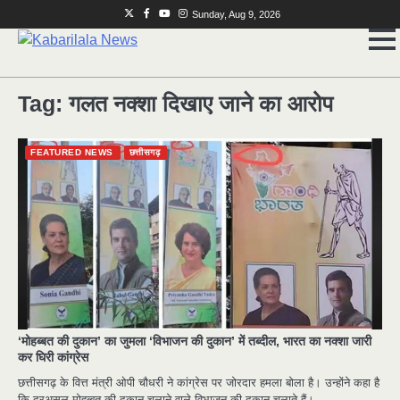
Skip
Twitter
Facebook
Youtube
Instagram
Sunday, Aug 9, 2026
to
content
Tag:
गलत नक्शा दिखाए जाने का आरोप
FEATURED NEWS
छत्तीसगढ़
2
मुर्दा हो गया जिंदा: गड्ढे में वाहन को लगा झटका तो
लौट गई सांस
news
3
राजधानी में डबल मर्डर, 3 माह में 15 मर्डर
news
‘मोहब्बत की दुकान’ का जुमला ‘विभाजन की दुकान’ में तब्दील, भारत का नक्शा जारी
कर घिरी कांग्रेस
4
चीन में नए वायरस ने मचाई तबाही.. इमरजेंसी !
छत्तीसगढ़ के वित्त मंत्री ओपी चौधरी ने कांग्रेस पर जोरदार हमला बोला है। उन्होंने कहा है
कि दरअसल मोहब्बत की दुकान चलाने वाले विभाजन की दुकान चलाते हैं।