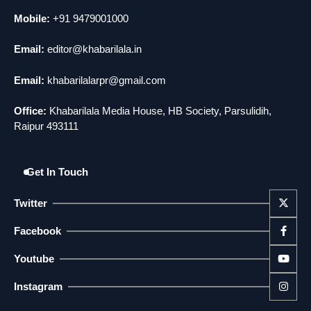
5
मोंटेनेग्रो में गोलीबारी की घटना, 10 की मौत
Mobile:
+91 9479001000
news
Email:
editor@khabarilala.in
Email:
khabarilalarpr@gmail.com
Office:
Khabarilala Media House, HB Society, Parsulidih,
Raipur 493111
Get In Touch
Twitter
Facebook
Youtube
Instagram