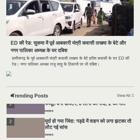
मुर्दा हो गया जिंदा: गड्ढे में वाहन को लगा झटका तो
2
लौट गई सांस
news
ED की रेड: सुकमा में पूर्व आबकारी मंत्री कवासी लखमा के बेटे और
राजधानी में डबल मर्डर, 3 माह में 15 मर्डर
3
नगर पालिका अध्यक्ष के घर दबिश
news
छत्तीसगढ़ के पूर्व आबकारी मंत्री कवासी लखमा के बेटे हरीश कवासी के घर ED की
चीन में नए वायरस ने मचाई तबाही.. इमरजेंसी !
4
रेड। नगर पालिका अध्यक्ष राजू साहू के ठिकानों पर भी दबिश।
news
5
मोंटेनेग्रो में गोलीबारी की घटना, 10 की मौत
news
Trending Posts
View All
यमदूत बना डॉक्टर, 6 लोगों को रौंदा, 2 की मौत
1
news
मुर्दा हो गया जिंदा: गड्ढे में वाहन को लगा झटका तो
2
लौट गई सांस
news