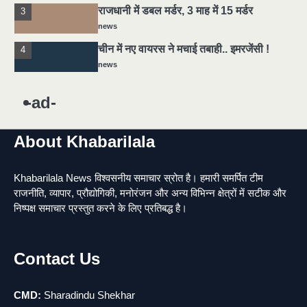
राजधानी में डबल मर्डर, 3 माह में 15 मर्डर
3
news
चीन में नए वायरस ने मचाई तबाही.. इमरजेंसी !
4
news
5
मोंटेनेग्रो में गोलीबारी की घटना, 10 की मौत
-ad-
news
About Khabarilala
यमदूत बना डॉक्टर, 6 लोगों को रौंदा, 2 की मौत
1
news
Khabarilala News विश्वसनीय समाचार स्रोत है। हमारी समर्पित टीम
मुर्दा हो गया जिंदा: गड्ढे में वाहन को लगा झटका तो
2
राजनीति, व्यापार, प्रौद्योगिकी, मनोरंजन और अन्य विभिन्न क्षेत्रों में सटीक और
लौट गई सांस
निष्पक्ष समाचार प्रस्तुत करने के लिए प्रतिबद्ध है।
news
राजधानी में डबल मर्डर, 3 माह में 15 मर्डर
3
news
Contact Us
चीन में नए वायरस ने मचाई तबाही.. इमरजेंसी !
4
news
CMD:
Sharadindu Shekhar