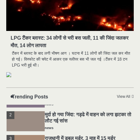
मुर्दा हो गया जिंदा: गड्ढे में वाहन को लगा झटका तो
2
लौट गई सांस
news
राजधानी में डबल मर्डर, 3 माह में 15 मर्डर
3
LPG टैंकर ब्लास्ट: 34 लोगों से भरी बस जली, 11 की जिंदा जलकर
news
मौत, 14 लोग लापता
चीन में नए वायरस ने मचाई तबाही.. इमरजेंसी !
4
टैंकर में ब्लास्ट के बाद लगी भीषण आग । घटना में 11 लोगों की जिंदा जल कर मौत
हो गई। विस्फोट की चपेट में आकर एक स्लीपर बस भी जल गई ।टैंकर में 18 टन
news
LPG भरी हुई थी।
मोंटेनेग्रो में गोलीबारी की घटना, 10 की मौत
5
news
यमदूत बना डॉक्टर, 6 लोगों को रौंदा, 2 की मौत
1
news
Trending Posts
View All
मुर्दा हो गया जिंदा: गड्ढे में वाहन को लगा झटका तो
2
लौट गई सांस
news
राजधानी में डबल मर्डर, 3 माह में 15 मर्डर
3
news