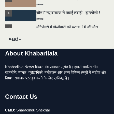
चीन में नए वायरस ने मचाई तबाही.. इमरजेंसी !
4
news
मोंटेनेग्रो में गोलीबारी की घटना, 10 की मौत
5
news
यमदूत बना डॉक्टर, 6 लोगों को रौंदा, 2 की मौत
1
-ad-
news
मुर्दा हो गया जिंदा: गड्ढे में वाहन को लगा झटका तो
2
About Khabarilala
लौट गई सांस
news
Khabarilala News विश्वसनीय समाचार स्रोत है। हमारी समर्पित टीम
राजधानी में डबल मर्डर, 3 माह में 15 मर्डर
3
राजनीति, व्यापार, प्रौद्योगिकी, मनोरंजन और अन्य विभिन्न क्षेत्रों में सटीक और
news
निष्पक्ष समाचार प्रस्तुत करने के लिए प्रतिबद्ध है।
चीन में नए वायरस ने मचाई तबाही.. इमरजेंसी !
4
news
Contact Us
मोंटेनेग्रो में गोलीबारी की घटना, 10 की मौत
5
news
CMD:
Sharadindu Shekhar