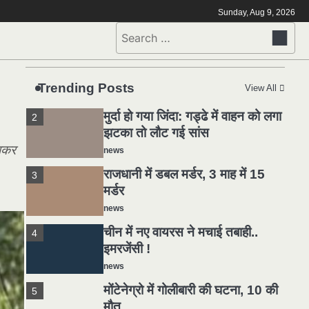
मोंटेनेग्रो में गोलीबारी की घटना, 10 की
5
Sunday, Aug 9, 2026
मौत
Search
news
for:
यमदूत बना डॉक्टर, 6 लोगों को रौंदा, 2
1
की मौत
Trending Posts
View All
news
मुर्दा हो गया जिंदा: गड्ढे में वाहन को लगा
2
झटका तो लौट गई सांस
चाकर
news
राजधानी में डबल मर्डर, 3 माह में 15
3
मर्डर
news
चीन में नए वायरस ने मचाई तबाही..
4
इमरजेंसी !
news
मोंटेनेग्रो में गोलीबारी की घटना, 10 की
5
मौत