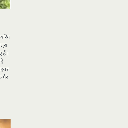
यरिंग
त्रा
 हैं।
हे
बेहतर
 पैर