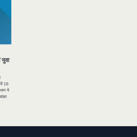
.
 युवा
य
में 16
िभाग ने
नवंबर