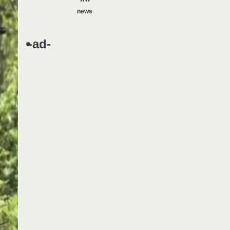
news
यमदूत बना डॉक्टर, 6 लोगों को रौंदा, 2
1
की मौत
-ad-
news
मुर्दा हो गया जिंदा: गड्ढे में वाहन को लगा
2
झटका तो लौट गई सांस
news
राजधानी में डबल मर्डर, 3 माह में 15
3
मर्डर
news
चीन में नए वायरस ने मचाई तबाही..
4
इमरजेंसी !
news
मोंटेनेग्रो में गोलीबारी की घटना, 10 की
5
मौत
news