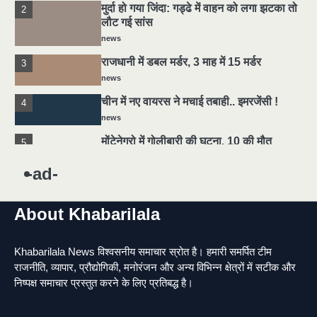
मुर्दा हो गया जिंदा: गड्ढे में वाहन को लगा झटका तो
2
लौट गई सांस
news
राजधानी में डबल मर्डर, 3 माह में 15 मर्डर
3
news
चीन में नए वायरस ने मचाई तबाही.. इमरजेंसी !
4
news
मोंटेनेग्रो में गोलीबारी की घटना, 10 की मौत
5
news
-ad-
यमदूत बना डॉक्टर, 6 लोगों को रौंदा, 2 की मौत
1
news
About Khabarilala
मुर्दा हो गया जिंदा: गड्ढे में वाहन को लगा झटका तो
2
लौट गई सांस
Khabarilala News विश्वसनीय समाचार स्रोत है। हमारी समर्पित टीम
news
राजनीति, व्यापार, प्रौद्योगिकी, मनोरंजन और अन्य विभिन्न क्षेत्रों में सटीक और
राजधानी में डबल मर्डर, 3 माह में 15 मर्डर
3
निष्पक्ष समाचार प्रस्तुत करने के लिए प्रतिबद्ध है।
news
चीन में नए वायरस ने मचाई तबाही.. इमरजेंसी !
4