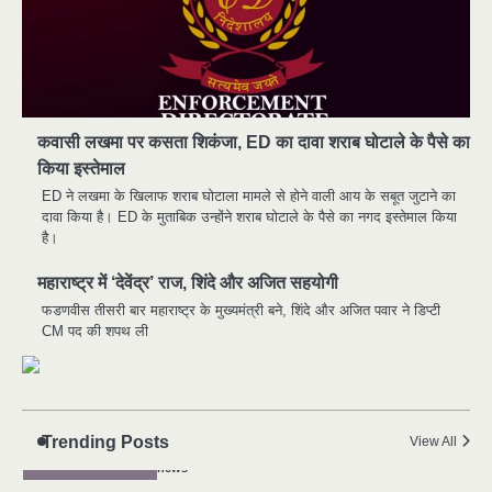
कवासी लखमा पर कसता शिकंजा, ED का दावा शराब घोटाले के पैसे का
किया इस्तेमाल
मुर्दा हो गया जिंदा: गड्ढे में वाहन को लगा झटका तो
2
लौट गई सांस
ED ने लखमा के खिलाफ शराब घोटाला मामले से होने वाली आय के सबूत जुटाने का
दावा किया है। ED के मुताबिक उन्होंने शराब घोटाले के पैसे का नगद इस्तेमाल किया
news
है।
राजधानी में डबल मर्डर, 3 माह में 15 मर्डर
3
महाराष्ट्र में ‘देवेंद्र’ राज, शिंदे और अजित सहयोगी
news
फडणवीस तीसरी बार महाराष्ट्र के मुख्यमंत्री बने, शिंदे और अजित पवार ने डिप्टी
चीन में नए वायरस ने मचाई तबाही.. इमरजेंसी !
4
CM पद की शपथ ली
news
मोंटेनेग्रो में गोलीबारी की घटना, 10 की मौत
5
news
Trending Posts
यमदूत बना डॉक्टर, 6 लोगों को रौंदा, 2 की मौत
View All
1
news