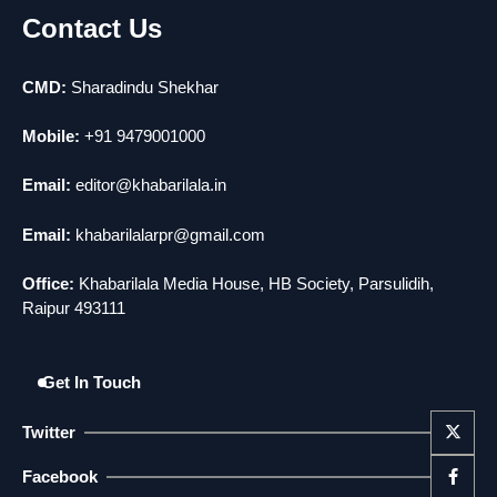
Contact Us
news
मोंटेनेग्रो में गोलीबारी की घटना, 10 की मौत
5
news
CMD:
Sharadindu Shekhar
Mobile:
+91 9479001000
Email:
editor@khabarilala.in
Email:
khabarilalarpr@gmail.com
Office:
Khabarilala Media House, HB Society, Parsulidih,
Raipur 493111
Get In Touch
Twitter
Facebook