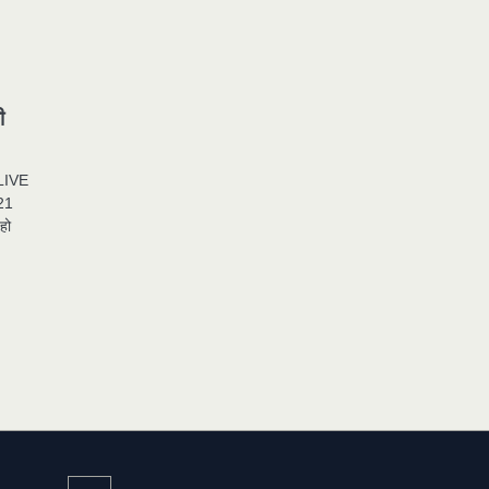
ी
र LIVE
 21
 हो