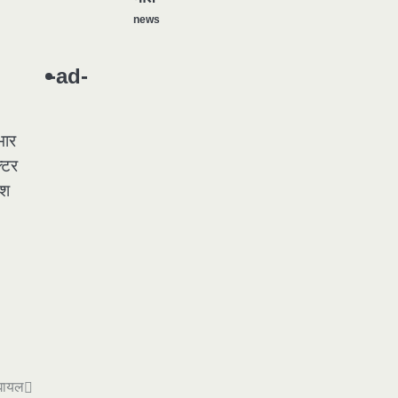
news
यमदूत बना डॉक्टर, 6 लोगों को रौंदा, 2
1
की मौत
-ad-
news
मुर्दा हो गया जिंदा: गड्ढे में वाहन को लगा
2
भार
झटका तो लौट गई सांस
्टर
news
ाश
राजधानी में डबल मर्डर, 3 माह में 15
3
मर्डर
news
चीन में नए वायरस ने मचाई तबाही..
4
इमरजेंसी !
news
मोंटेनेग्रो में गोलीबारी की घटना, 10 की
5
मौत
 घायल
news