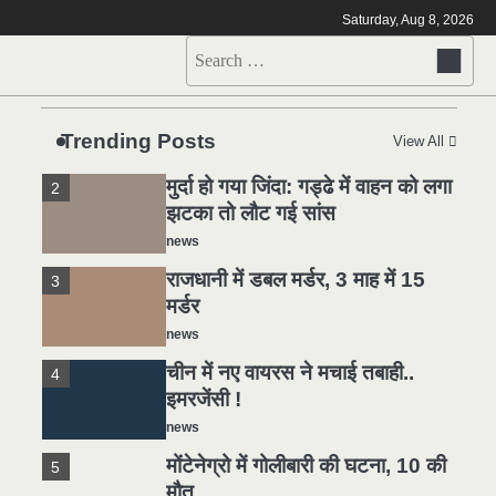
मोंटेनेग्रो में गोलीबारी की घटना, 10 की
5
Saturday, Aug 8, 2026
मौत
Search
news
for:
यमदूत बना डॉक्टर, 6 लोगों को रौंदा, 2
1
की मौत
Trending Posts
View All
news
मुर्दा हो गया जिंदा: गड्ढे में वाहन को लगा
2
झटका तो लौट गई सांस
news
राजधानी में डबल मर्डर, 3 माह में 15
3
मर्डर
news
चीन में नए वायरस ने मचाई तबाही..
4
इमरजेंसी !
news
मोंटेनेग्रो में गोलीबारी की घटना, 10 की
5
मौत