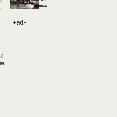
ात
news
े
यमदूत बना डॉक्टर, 6 लोगों को रौंदा, 2
1
की मौत
-ad-
news
मुर्दा हो गया जिंदा: गड्ढे में वाहन को लगा
2
झटका तो लौट गई सांस
news
 की
राजधानी में डबल मर्डर, 3 माह में 15
3
हील
मर्डर
news
चीन में नए वायरस ने मचाई तबाही..
4
इमरजेंसी !
news
मोंटेनेग्रो में गोलीबारी की घटना, 10 की
5
मौत
news