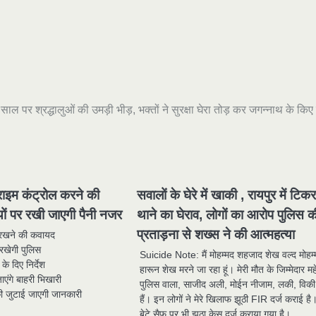
नए साल पर श्रद्धालुओं की उमड़ी भीड़, भक्तों ने सुरक्षा घेरा तोड़ कर जगन्नाथ के किए 
्राइम कंट्रोल करने की
सवालों के घेरे में खाकी , रायपुर में टिकर
ों पर रखी जाएगी पैनी नजर
थाने का घेराव, लोगों का आरोप पुलिस क
प्रताड़ना से शख्स ने की आत्महत्या
 रखने की कवायद
 रखेगी पुलिस
Suicide Note: मैं मोहम्मद शहजाद शेख वल्द मोहम
 के दिए निर्देश
हारून शेख मरने जा रहा हूं। मेरी मौत के जिम्मेदार म
ाएंगे बाहरी भिखारी
पुलिस वाला, साजीद अली, मोईन नीजाम, लकी, विकी
ी जुटाई जाएगी जानकारी
हैं। इन लोगों ने मेरे खिलाफ झूठी FIR दर्ज कराई है। 
बेटे सैफ पर भी झूठा केस दर्ज कराया गया है।