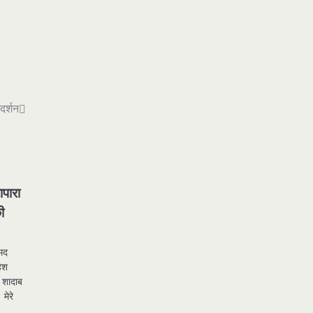
दर्शन
ापारा
ी
्मद
हेश
 शादाब
मेरे