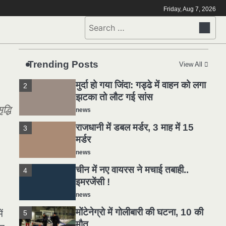
मोंटेनेग्रो में गोलीबारी की घटना, 10 की
5
Friday, Aug 7, 2026
मौत
Search
news
for:
यमदूत बना डॉक्टर, 6 लोगों को रौंदा, 2
1
की मौत
Trending Posts
View All
news
मुर्दा हो गया जिंदा: गड्ढे में वाहन को लगा
2
झटका तो लौट गई सांस
द्धि
news
राजधानी में डबल मर्डर, 3 माह में 15
3
मर्डर
news
चीन में नए वायरस ने मचाई तबाही..
4
इमरजेंसी !
news
मोंटेनेग्रो में गोलीबारी की घटना, 10 की
ं
5
मौत