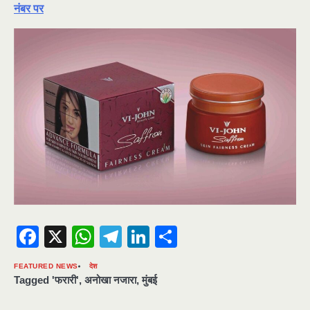
नंबर पर
Facebook
X
WhatsApp
Telegram
LinkedIn
Share
FEATURED NEWS
देश
Tagged
'फरारी'
,
अनोखा नजारा
,
मुंबई