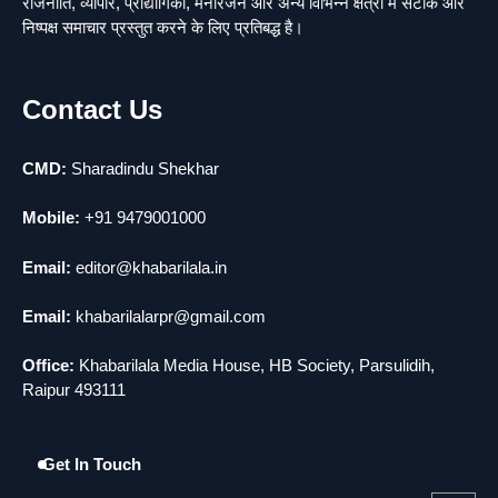
राजनीति, व्यापार, प्रौद्योगिकी, मनोरंजन और अन्य विभिन्न क्षेत्रों में सटीक और
राजधानी में डबल मर्डर, 3 माह में 15 मर्डर
3
निष्पक्ष समाचार प्रस्तुत करने के लिए प्रतिबद्ध है।
news
चीन में नए वायरस ने मचाई तबाही.. इमरजेंसी !
4
Contact Us
news
मोंटेनेग्रो में गोलीबारी की घटना, 10 की मौत
5
news
CMD:
Sharadindu Shekhar
Mobile:
+91 9479001000
Email:
editor@khabarilala.in
Email:
khabarilalarpr@gmail.com
Office:
Khabarilala Media House, HB Society, Parsulidih,
Raipur 493111
Get In Touch