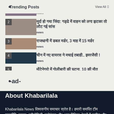
Trending Posts
यमदूत बना डॉक्टर, 6 लोगों को रौंदा, 2 की मौत
View All
1
news
मुर्दा हो गया जिंदा: गड्ढे में वाहन को लगा झटका तो
2
लौट गई सांस
news
राजधानी में डबल मर्डर, 3 माह में 15 मर्डर
3
news
चीन में नए वायरस ने मचाई तबाही.. इमरजेंसी !
4
news
मोंटेनेग्रो में गोलीबारी की घटना, 10 की मौत
5
news
-ad-
यमदूत बना डॉक्टर, 6 लोगों को रौंदा, 2 की मौत
1
news
About Khabarilala
मुर्दा हो गया जिंदा: गड्ढे में वाहन को लगा झटका तो
2
लौट गई सांस
Khabarilala News विश्वसनीय समाचार स्रोत है। हमारी समर्पित टीम
news