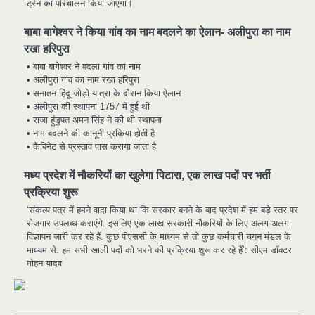
ट्रेन का परिचालन किया जाएगा।
बाबा बागेश्वर ने किया गांव का नाम बदलने का ऐलान- अलीपुरा का नाम
रखा हरिपुरा
• बाबा बागेश्वर ने बदला गांव का नाम
• अलीपुरा गांव का नाम रखा हरिपुरा
• सनातन हिंदू जोड़ो यात्रा के दौरान किया ऐलान
• अलीपुरा की स्थापना 1757 में हुई थी
• राजा हुंडुपत अमन सिंह ने की थी स्थापना
• नाम बदलने की कानूनी प्रकिया होती है
• कैबिनेट से प्रस्ताव पास कराया जाता है
मुर्दा हो गया जिंदा: गड्ढे में वाहन को लगा झटका तो
2
मध्य प्रदेश में नौकरियों का खुलेगा पिटारा, एक लाख पदों पर भर्ती
लौट गई सांस
प्रक्रिया शुरू
news
‘संकल्प पत्र में हमने वादा किया था कि सरकार बनने के बाद प्रदेश में हम बड़े स्तर पर
राजधानी में डबल मर्डर, 3 माह में 15 मर्डर
3
रोजगार उपलब्ध कराएंगे. इसलिए एक लाख सरकारी नौकरियों के लिए अलग-अलग
news
विज्ञापन जारी कर रहे हैं. कुछ पीएससी के माध्यम से तो कुछ कर्मचारी चयन मंडल के
माध्यम से. हम सभी खाली पदों को भरने की प्रक्रिया शुरू कर रहे हैं’: सीएम डॉक्टर
चीन में नए वायरस ने मचाई तबाही.. इमरजेंसी !
4
मोहन यादव
news
मोंटेनेग्रो में गोलीबारी की घटना, 10 की मौत
5
news