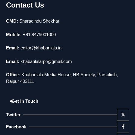
Contact Us
news
मोंटेनेग्रो में गोलीबारी की घटना, 10 की मौत
5
news
CMD:
Sharadindu Shekhar
Mobile:
+91 9479001000
Email:
editor@khabarilala.in
Email:
khabarilalarpr@gmail.com
Office:
Khabarilala Media House, HB Society, Parsulidih,
Raipur 493111
Get In Touch
Twitter
Facebook