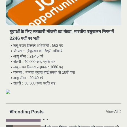
युवाओं के लिए सरकारी नौकरी का मौका, भारतीय पशुपालन निगम में
2246 पदों पर भर्ती
मुर्दा हो गया जिंदा: गड्ढे में वाहन को लगा झटका तो
2
• लघु उद्यम विस्तार अधिकारी : 562 पद
लौट गई सांस
• योग्यता : ग्रेजुएशन की डिग्री अनिवार्य
news
• आयु सीमा : 21-45 वर्ष
• सैलरी : 40,000 रुपए प्रति माह
राजधानी में डबल मर्डर, 3 माह में 15 मर्डर
3
• लघु उद्यम विकास सहायक : 1686 पद
news
• योग्यता : मान्यता प्राप्त बोर्ड/संस्था से 10वीं पास
• आयु सीमा : 20-40 वर्ष
चीन में नए वायरस ने मचाई तबाही.. इमरजेंसी !
4
• सैलरी : 30,500 रुपए प्रति माह
news
मोंटेनेग्रो में गोलीबारी की घटना, 10 की मौत
5
news
Trending Posts
यमदूत बना डॉक्टर, 6 लोगों को रौंदा, 2 की मौत
View All
1
news