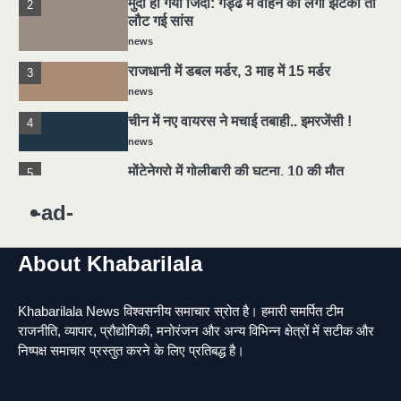
मुर्दा हो गया जिंदा: गड्ढे में वाहन को लगा झटका तो
2
लौट गई सांस
news
राजधानी में डबल मर्डर, 3 माह में 15 मर्डर
3
news
चीन में नए वायरस ने मचाई तबाही.. इमरजेंसी !
4
news
मोंटेनेग्रो में गोलीबारी की घटना, 10 की मौत
5
news
-ad-
यमदूत बना डॉक्टर, 6 लोगों को रौंदा, 2 की मौत
1
news
About Khabarilala
मुर्दा हो गया जिंदा: गड्ढे में वाहन को लगा झटका तो
2
लौट गई सांस
Khabarilala News विश्वसनीय समाचार स्रोत है। हमारी समर्पित टीम
news
राजनीति, व्यापार, प्रौद्योगिकी, मनोरंजन और अन्य विभिन्न क्षेत्रों में सटीक और
राजधानी में डबल मर्डर, 3 माह में 15 मर्डर
3
निष्पक्ष समाचार प्रस्तुत करने के लिए प्रतिबद्ध है।
news
चीन में नए वायरस ने मचाई तबाही.. इमरजेंसी !
4