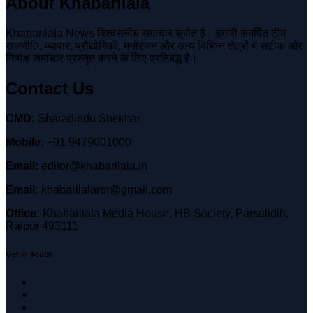
About Khabarilala
Khabarilala News विश्वसनीय समाचार स्रोत है। हमारी समर्पित टीम
राजनीति, व्यापार, प्रौद्योगिकी, मनोरंजन और अन्य विभिन्न क्षेत्रों में सटीक और
निष्पक्ष समाचार प्रस्तुत करने के लिए प्रतिबद्ध है।
Contact Us
CMD:
Sharadindu Shekhar
Mobile:
+91 9479001000
Email:
editor@khabarilala.in
Email:
khabarilalarpr@gmail.com
Office:
Khabarilala Media House, HB Society, Parsulidih,
Raipur 493111
Get In Touch
Twitter
Facebook
Youtube