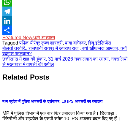
X
WhatsApp
Telegram
LinkedIn
Featured News
धर्म-आध्यात्म
Share
Tagged
पंडित धीरेंद्र कृष्ण शास्त्री
,
बाबा बागेश्वर
,
हिंदू इंटेलिजेंस
Post
बोलती तस्वीरें.. राजधानी रायपुर में अपराध राज!, क्यों खौफजदा आमजन, क्यों
बदमाश पहलवान?
navigation
छत्तीसगढ़ में शाह की हुंकार, 31 मार्च 2026 नक्सलवाद का खात्मा, नक्सलियों
से मुख्यधारा में वापसी की अपील
Related Posts
मध्य प्रदेश में पुलिस अफसरों के ट्रांसफर, 10 IPS अफसरों का तबादला
MP में पुलिस विभाग में एक बार फिर तबादला किया गया है। छिंदवाड़ा ,
सिंगरौली और शहडोल के एसपी समेत 10 IPS अफसर बदल दिए गए हैं ।