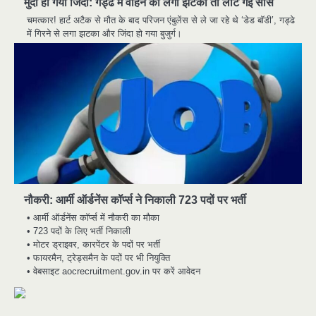
मुर्दा हो गया जिंदा: गड्ढे में वाहन को लगा झटका तो लौट गई सांस
चमत्कार! हार्ट अटैक से मौत के बाद परिजन एंबुलेंस से ले जा रहे थे ‘डेड बॉडी’, गड्ढे
में गिरने से लगा झटका और जिंदा हो गया बुजुर्ग।
मुर्दा हो गया जिंदा: गड्ढे में वाहन को लगा झटका तो
2
लौट गई सांस
नौकरी: आर्मी ऑर्डनेंस कॉर्प्स ने निकाली 723 पदों पर भर्ती
news
• आर्मी ऑर्डनेंस कॉर्प्स में नौकरी का मौका
राजधानी में डबल मर्डर, 3 माह में 15 मर्डर
3
• 723 पदों के लिए भर्ती निकाली
news
• मोटर ड्राइवर, कारपेंटर के पदों पर भर्ती
• फायरमैन, ट्रेड्समैन के पदों पर भी नियुक्ति
चीन में नए वायरस ने मचाई तबाही.. इमरजेंसी !
4
• वेबसाइट aocrecruitment.gov.in पर करें आवेदन
news
मोंटेनेग्रो में गोलीबारी की घटना, 10 की मौत
5