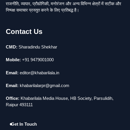
राजनीति, व्यापार, प्रौद्योगिकी, मनोरंजन और अन्य विभिन्न क्षेत्रों में सटीक और
राजधानी में डबल मर्डर, 3 माह में 15 मर्डर
3
निष्पक्ष समाचार प्रस्तुत करने के लिए प्रतिबद्ध है।
news
चीन में नए वायरस ने मचाई तबाही.. इमरजेंसी !
4
Contact Us
news
मोंटेनेग्रो में गोलीबारी की घटना, 10 की मौत
5
news
CMD:
Sharadindu Shekhar
Mobile:
+91 9479001000
Email:
editor@khabarilala.in
Email:
khabarilalarpr@gmail.com
Office:
Khabarilala Media House, HB Society, Parsulidih,
Raipur 493111
Get In Touch