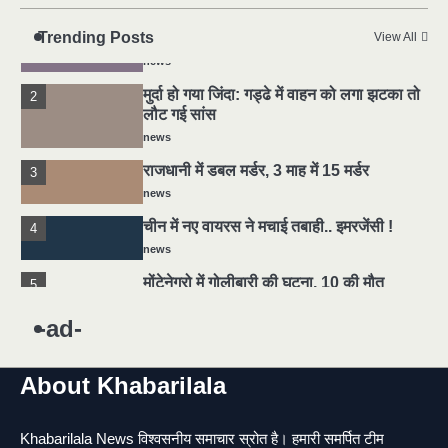
news
Trending Posts
यमदूत बना डॉक्टर, 6 लोगों को रौंदा, 2 की मौत
View All
1
news
मुर्दा हो गया जिंदा: गड्ढे में वाहन को लगा झटका तो
2
लौट गई सांस
news
राजधानी में डबल मर्डर, 3 माह में 15 मर्डर
3
news
चीन में नए वायरस ने मचाई तबाही.. इमरजेंसी !
4
news
मोंटेनेग्रो में गोलीबारी की घटना, 10 की मौत
5
news
-ad-
यमदूत बना डॉक्टर, 6 लोगों को रौंदा, 2 की मौत
1
news
About Khabarilala
मुर्दा हो गया जिंदा: गड्ढे में वाहन को लगा झटका तो
2
लौट गई सांस
Khabarilala News विश्वसनीय समाचार स्रोत है। हमारी समर्पित टीम
news