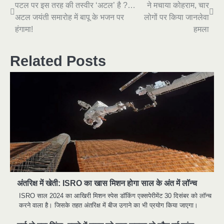
पटल पर इस तरह की तस्वीर ‘अटल’ है ?…
ने मचाया कोहराम, चार
navigation
अटल जयंती समारोह में बापू के भजन पर
लोगों पर किया जानलेवा
हंगामा!
हमला
Related Posts
अंतरिक्ष में खेती: ISRO का खास मिशन होगा साल के अंत में लॉन्च
ISRO साल 2024 का आखिरी मिशन स्पेस डॉकिंग एक्सपेरीमेंट 30 दिसंबर को लॉन्च
करने वाला है। जिसके तहत अंतरिक्ष में बीज उगाने का भी प्रयोग किया जाएगा।