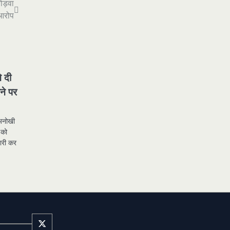
ोड़वा
 आरोप
े दी
ने पर
 अनोखी
 को
ारी कर