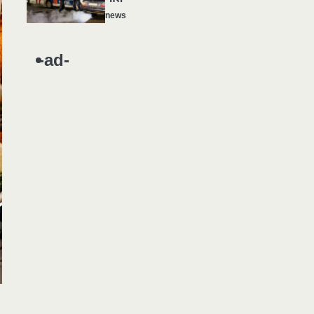
news
यमदूत बना डॉक्टर, 6 लोगों को रौंदा, 2
1
की मौत
-ad-
news
मुर्दा हो गया जिंदा: गड्ढे में वाहन को लगा
2
झटका तो लौट गई सांस
news
राजधानी में डबल मर्डर, 3 माह में 15
3
मर्डर
news
चीन में नए वायरस ने मचाई तबाही..
4
इमरजेंसी !
news
मोंटेनेग्रो में गोलीबारी की घटना, 10 की
5
मौत
news