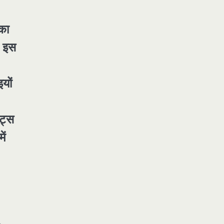
 का
। इस
यों
ंट्स
ें