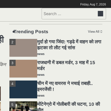
मोंटेनेग्रो में गोलीबारी की घटना, 10 की
5
Friday, Aug 7, 2026
मौत
Search
news
for:
यमदूत बना डॉक्टर, 6 लोगों को रौंदा, 2
1
की मौत
Trending Posts
View All
news
ही
मुर्दा हो गया जिंदा: गड्ढे में वाहन को लगा
2
झटका तो लौट गई सांस
news
राजधानी में डबल मर्डर, 3 माह में 15
3
ेकिन
मर्डर
news
चीन में नए वायरस ने मचाई तबाही..
4
इमरजेंसी !
news
मोंटेनेग्रो में गोलीबारी की घटना, 10 की
5
मौत