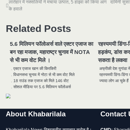
Post
लातेहार में नक्सलियों ने मचाया उत्पात, 5 हाइवा को किया आग
दामिनी सुसा
के हवाले
navigation
Related Posts
5.6 मिलियन फॉलोअर्स वाले एक्टर एजाज का
रहस्यमयी डिंगा-
बन रहा मजाक, महाराष्ट्र चुनाव में NOTA
हड़कंप, डांस क
से भी कम वोट मिले ।
सकता है लकवा
. एक्टर एजाज खान की किरकिरी
अफ्रीकी देश युगांडा 
. विधानसभा चुनाव में नोटा से भी कम वोट मिले
रहस्यमयी डिंगा-डिंग
. 18 राउंड तक एजाज को मिले 146 वोट
ज्‍यादा लोग आ चुके हैं
. सोशल मीडिया पर 5.6 मिलियन फॉलोअर्स
About Khabarilala
Contact 
Khabarilala News विश्वसनीय समाचार स्रोत है।
CMD:
Sharadi