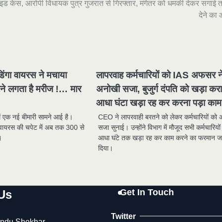
इड केस, आरोपी विधायक पुत्र गुजरात से गिरफ्तार, मंगेतर को धमकी देकर सगाई त
देने का
डिंगा वायरस ने मचाया
लापरवाह कर्मचारियों को IAS अफसर न
रने लगता है मरीज !… मार
अनोखी सजा, बुजुर्ग दंपति को खड़ा करा
आधा घंटा खड़ा रह कर करना पड़ा काम
में एक नई बीमारी सामने आई है।
CEO ने लापरवाही बरतने को लेकर कर्मचारियों को
ा वायरस की चपेट में अब तक 300 से
सजा सुनाई। उन्होंने विभाग में मौजूद सभी कर्मचारियों
।
आधा घंटे तक खड़ा रह कर काम करने का फरमान ज
दिया।
Get In Touch
Us
Twitter
ndu Shekhar