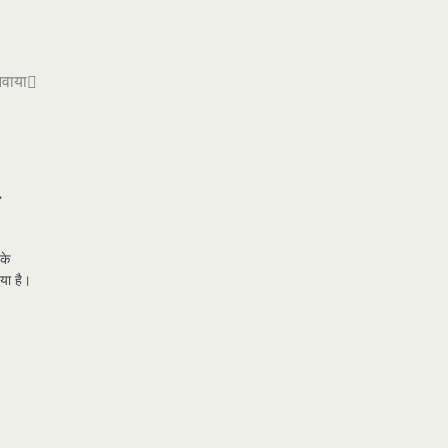
नवाया
ा
के
िया है।