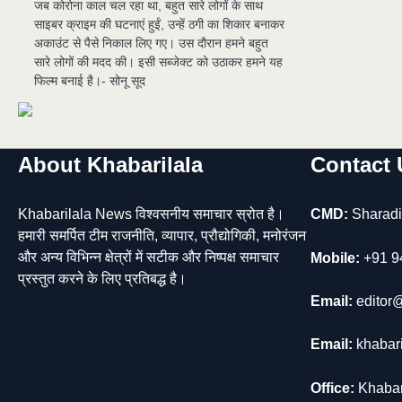
जब कोरोना काल चल रहा था, बहुत सारे लोगों के साथ
साइबर क्राइम की घटनाएं हुईं, उन्हें ठगी का शिकार बनाकर
अकाउंट से पैसे निकाल लिए गए। उस दौरान हमने बहुत
सारे लोगों की मदद की। इसी सब्जेक्ट को उठाकर हमने यह
फिल्म बनाई है।- सोनू सूद
About Khabarilala
Contact 
Khabarilala News विश्वसनीय समाचार स्रोत है।
CMD:
Sharadi
हमारी समर्पित टीम राजनीति, व्यापार, प्रौद्योगिकी, मनोरंजन
और अन्य विभिन्न क्षेत्रों में सटीक और निष्पक्ष समाचार
Mobile:
+91 9
प्रस्तुत करने के लिए प्रतिबद्ध है।
Email:
editor@
Email:
khabar
Office:
Khabar