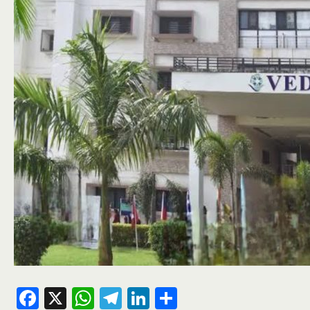
Facebook
X
WhatsApp
Telegram
LinkedIn
Share