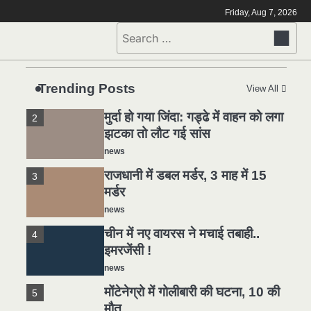
मोंटेनेग्रो में गोलीबारी की घटना, 10 की
5
Friday, Aug 7, 2026
मौत
Search
news
for:
यमदूत बना डॉक्टर, 6 लोगों को रौंदा, 2
1
की मौत
Trending Posts
View All
news
मुर्दा हो गया जिंदा: गड्ढे में वाहन को लगा
2
झटका तो लौट गई सांस
news
राजधानी में डबल मर्डर, 3 माह में 15
3
मर्डर
news
चीन में नए वायरस ने मचाई तबाही..
4
इमरजेंसी !
news
मोंटेनेग्रो में गोलीबारी की घटना, 10 की
5
मौत