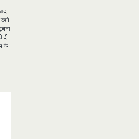
 बाद
 रहने
सूचना
ं दी
म के