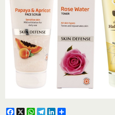
Facebook
X
WhatsApp
Telegram
LinkedIn
Share