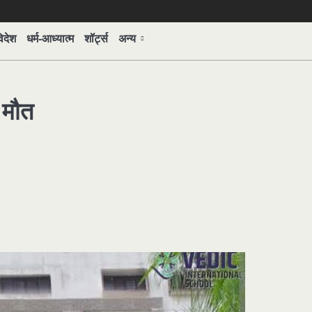
िदेश
धर्म-आध्यात्म
शॉर्ट्स
अन्य
 मौत