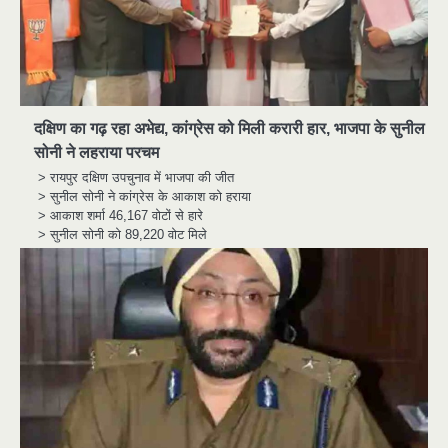
दक्षिण का गढ़ रहा अभेद्य, कांग्रेस को मिली करारी हार, भाजपा के सुनील
सोनी ने लहराया परचम
> रायपुर दक्षिण उपचुनाव में भाजपा की जीत
> सुनील सोनी ने कांग्रेस के आकाश को हराया
> आकाश शर्मा 46,167 वोटों से हारे
> सुनील सोनी को 89,220 वोट मिले
मुर्दा हो गया जिंदा: गड्ढे में वाहन को लगा झटका तो
2
लौट गई सांस
news