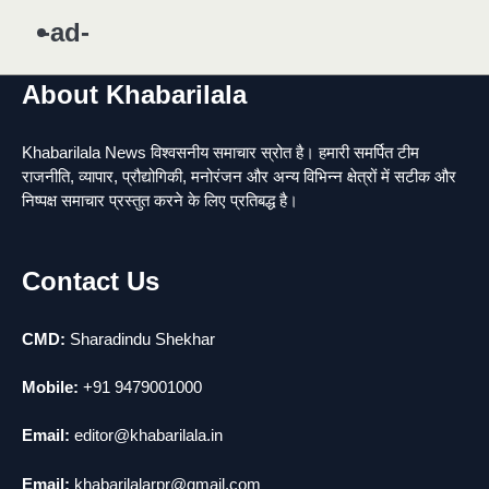
news
-ad-
यमदूत बना डॉक्टर, 6 लोगों को रौंदा, 2 की मौत
1
news
About Khabarilala
मुर्दा हो गया जिंदा: गड्ढे में वाहन को लगा झटका तो
2
लौट गई सांस
Khabarilala News विश्वसनीय समाचार स्रोत है। हमारी समर्पित टीम
news
राजनीति, व्यापार, प्रौद्योगिकी, मनोरंजन और अन्य विभिन्न क्षेत्रों में सटीक और
राजधानी में डबल मर्डर, 3 माह में 15 मर्डर
3
निष्पक्ष समाचार प्रस्तुत करने के लिए प्रतिबद्ध है।
news
चीन में नए वायरस ने मचाई तबाही.. इमरजेंसी !
4
Contact Us
news
मोंटेनेग्रो में गोलीबारी की घटना, 10 की मौत
5
news
CMD:
Sharadindu Shekhar
Mobile:
+91 9479001000
Email:
editor@khabarilala.in
Email:
khabarilalarpr@gmail.com