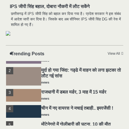
राजधानी में डबल मर्डर, 3 माह में 15 मर्डर
IPS जीपी सिंह बहाल, दोबारा नौकरी में लौट सकेंगे
3
news
छत्तीसगढ़ में IPS जीपी सिंह को बहाल कर दिया गया है। प्रदेश सरकार ने इस संबंध
में आदेश जारी कर दिया है। जिसके बाद अब सीनियर IPS जीपी सिंह DG की रेस में
चीन में नए वायरस ने मचाई तबाही.. इमरजेंसी !
4
शामिल हो गए हैं।
news
मोंटेनेग्रो में गोलीबारी की घटना, 10 की मौत
5
news
Trending Posts
यमदूत बना डॉक्टर, 6 लोगों को रौंदा, 2 की मौत
View All
1
news
मुर्दा हो गया जिंदा: गड्ढे में वाहन को लगा झटका तो
2
लौट गई सांस
news
राजधानी में डबल मर्डर, 3 माह में 15 मर्डर
3
news
चीन में नए वायरस ने मचाई तबाही.. इमरजेंसी !
4
news
मोंटेनेग्रो में गोलीबारी की घटना, 10 की मौत
5